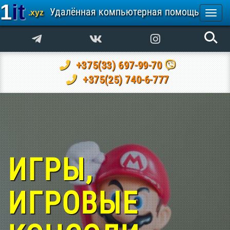
1it
Удалённая компьютерная помощь
.xyz
Togg
navi
+375(33) 697-99-70
+375(25) 740-6-777
ИГРЫ,
ИГРОВЫЕ