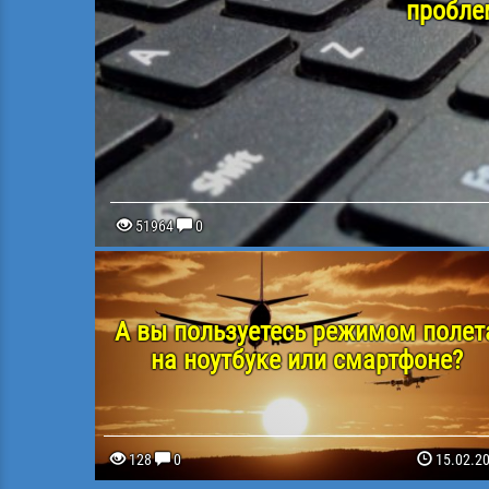
пробле
51964
0
А вы пользуетесь режимом полет
на ноутбуке или смартфоне?
128
0
15.02.2