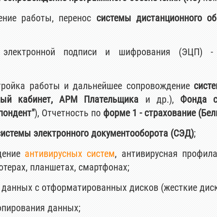
ление работы, перенос
системы дистанционного об
 электронной подписи и шифрования (ЭЦП) -
стройка работы и дальнейшее сопровождение
сист
ный кабинет, АРМ Плательщика
и др.),
Фонда с
пондент"
), Отчетность по
форме 1 - страхование (Бел
системы электронного документооборота (СЭД)
;
ждение
антивирусных систем
, антивирусная профил
терах, планшетах, смартфонах;
 данных с отформатированных дисков (жесткие диск
опирования данных;