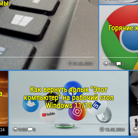
мы.
Горячие 
24.08.2024
420
0
Как вернуть ярлык "Этот
а
компьютер" на рабочий стол
Windows 11/10
024
9405
0
13.02.2024