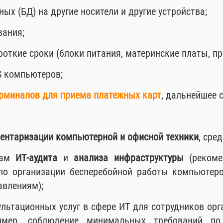
ых (БД) на другие носители и другие устройства;
вания;
роткие сроки (блоки питания, материнские платы, пр.
S компьютеров;
рминалов для приема платежных карт
, дальнейшее 
ентаризации компьютерной и офисной техники
, сре
атам
ИТ-аудита
и
анализа инфраструктуры
(рекоме
по организации бесперебойной работы компьютеро
авлениям);
льтационных услуг в сфере ИТ для сотрудников орг
ример, соблюдение минимальных требований п