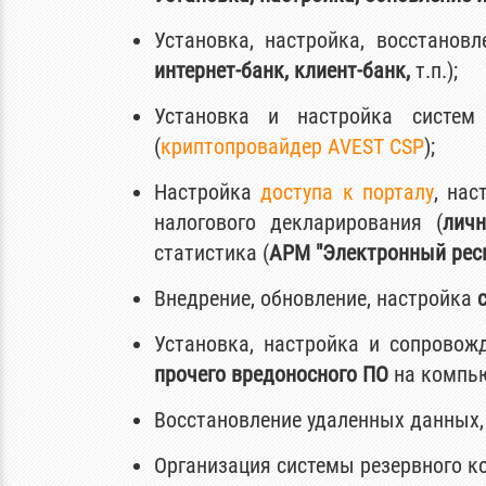
Установка, настройка, восстанов
интернет-банк, клиент-банк,
т.п.);
Установка и настройка систем
(
криптопровайдер AVEST CSP
);
Настройка
доступа к порталу
, на
налогового декларирования (
лич
статистика (
АРМ "Электронный рес
Внедрение, обновление, настройка
Установка, настройка и сопрово
прочего вредоносного ПО
на компью
Восстановление удаленных данных,
Организация системы резервного к