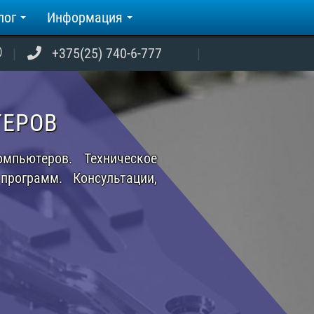
лог
Информация
+375(25) 740-6-777
в по вменяемым тарифам!
е и доработки интернет-
е.