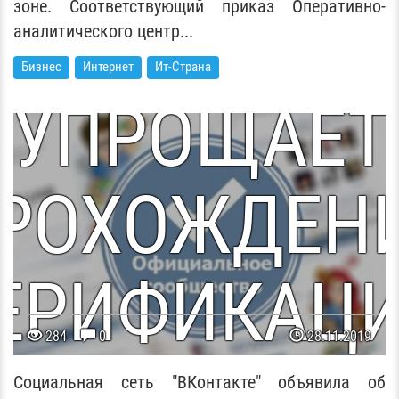
И .БЕЛ
зоне. Соответствующий приказ Оперативно-
ВКОНТАКТЕ
аналитического центр...
Бизнес
Интернет
Ит-Страна
УПРОЩАЕТ
РОХОЖДЕН
ЕРИФИКАЦ
В
284
0
28.11.2019
Социальная сеть "ВКонтакте" объявила об