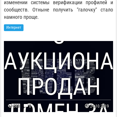
СТРАНИЦ
БЕЛАРУСИ
изменении системы верификации профилей и
сообществ. Отныне получить "галочку" стало
намного проще.
С
Интернет
АУКЦИОНА
ПРОДАН
ДОМЕН ЗА
583
0
24.10.2019