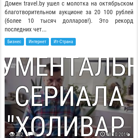
Домен travel.by ушел с молотка на октябрьском
благотворительном аукционе за 20 100 рублей
10 ТЫСЯЧ
(более 10 тысяч долларов!). Это рекорд
ЕДЬМАЯ СЕР
последних чет...
Бизнес
Интернет
Ит-Страна
ДОЛЛАРОВ
УМЕНТАЛЬ
СЕРИАЛА
"ХОЛИВАР.
302
0
18.10.2019