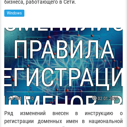
СЕРВЕРА Н
бизнеса, работающего в Сети.
ИЗМЕНИЛИС
Windows
WINDOWS
ПРАВИЛА
РЕГИСТРАЦИ
ДОМЕНОВ .B
564
0
02.01.2020
Ряд изменений внесен в инструкцию о
регистрации доменных имен в национальной