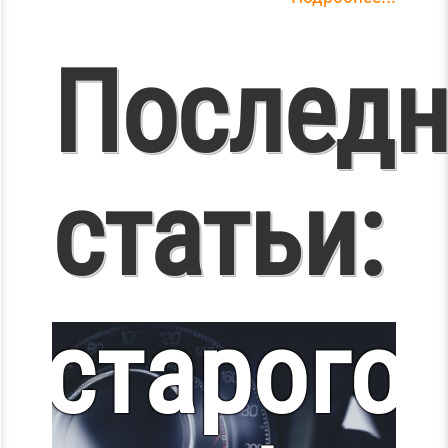
Последн
Ускоряе
статьи:
работу
старого