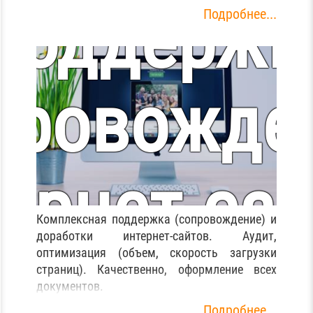
Поддержк
платежны
Подробнее...
провожде
карт
ернет-са
Комплексная поддержка (сопровождение) и
доработки интернет-сайтов. Аудит,
оптимизация (объем, скорость загрузки
страниц). Качественно, оформление всех
документов.
Подробнее...