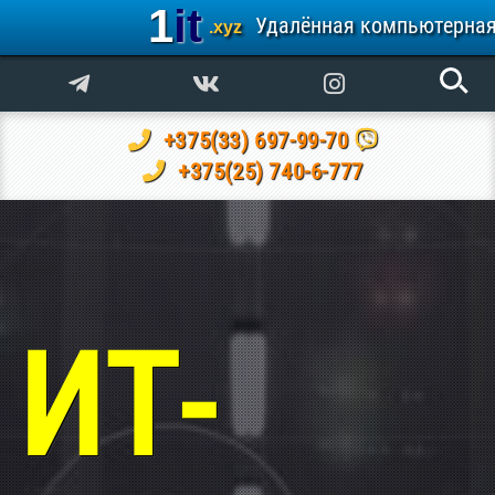
1it
Удалённая компьютерна
.xyz
+375(33) 697-99-70
+375(25) 740-6-777
ИТ-