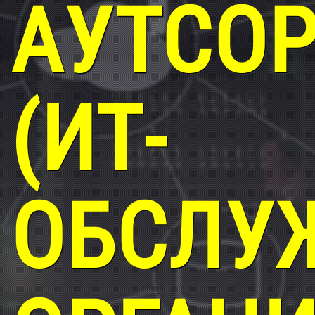
АУТСО
(ИТ-
ОБСЛУ