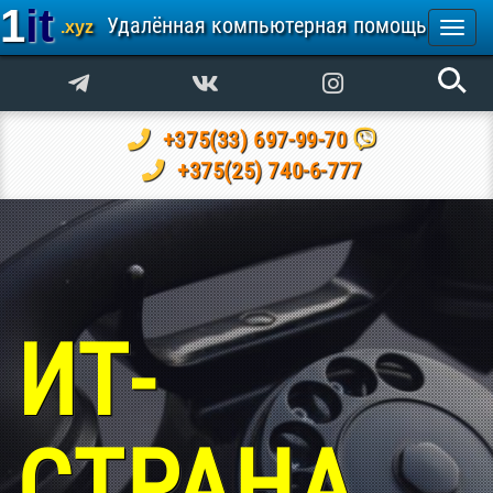
1it
Удалённая компьютерная помощь
.xyz
Togg
navi
+375(33) 697-99-70
+375(25) 740-6-777
ИТ-
СТРАНА