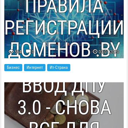
ПРАВИЛА
РЕГИСТРАЦИИ
ДОМЕНОВ .BY
564
0
02.01.2020
И .БЕЛ
Бизнес
Интернет
Ит-Страна
ВВОД ДПУ
3.0 - СНОВА