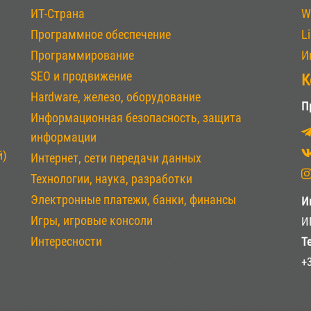
ИТ-Страна
W
Программное обеспечение
L
Программирование
И
SEO и продвижение
К
Hardware, железо, оборудование
П
Информационная безопасность, защита
информации
й)
Интернет, сети передачи данных
Технологии, наука, разработки
Электронные платежи, банки, финансы
И
Игры, игровые консоли
И
Интересности
Т
+