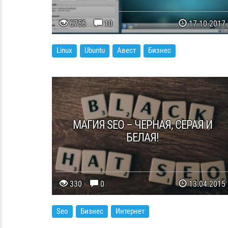
6756
10
17.10.2017
Linux
Ubuntu
Авест
Бизнес
МАГИЯ SEO – ЧЕРНАЯ, СЕРАЯ И
БЕЛАЯ!
330
0
13.04.2015
Seo
Бизнес
Интернет