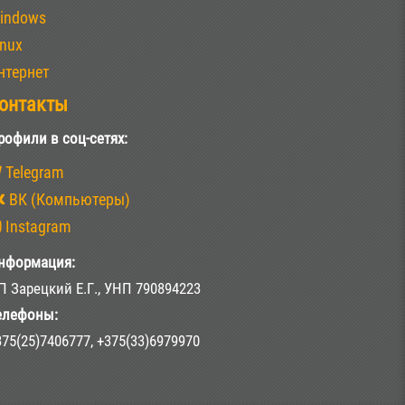
indows
inux
нтернет
онтакты
рофили в соц-сетях:
Telegram
ВК (Компьютеры)
Instagram
нформация:
П Зарецкий Е.Г., УНП 790894223
елефоны:
375(25)7406777, +375(33)6979970