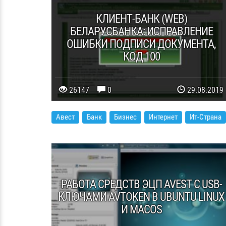
КЛИЕНТ-БАНК (WEB)
БЕЛАРУСБАНКА: ИСПРАВЛЕНИЕ
ОШИБКИ ПОДПИСИ ДОКУМЕНТА,
КОД 100
26147
0
29.08.2019
Авест
Банк
Бизнес
Интернет
Ит-Страна
РАБОТА СРЕДСТВ ЭЦП AVEST С USB-
КЛЮЧАМИ AVTOKEN В UBUNTU LINUX
И MACOS