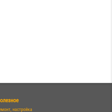
олезное
емонт, настройка