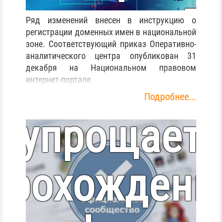
доменов .B
Ряд изменений внесен в инструкцию о
регистрации доменных имен в национальной
зоне. Соответствующий приказ Оперативно-
и .БЕЛ
аналитического центра опубликован 31
ВКонтакте
декабря на Национальном правовом
интернет-портале.
Подробнее...
упрощает
прохождени