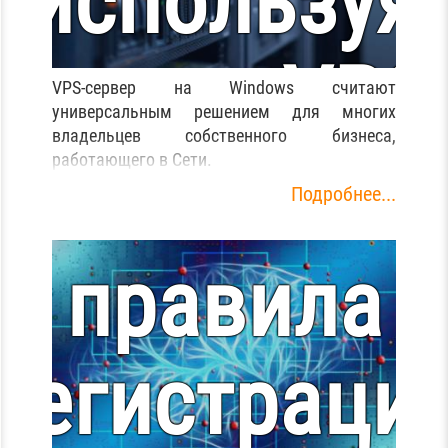
используя
аренду VPS
В Беларуси
VPS-сервер на Windows считают
универсальным решением для многих
владельцев собственного бизнеса,
сервера на
работающего в Сети.
изменилис
Подробнее...
Windows
правила
регистраци