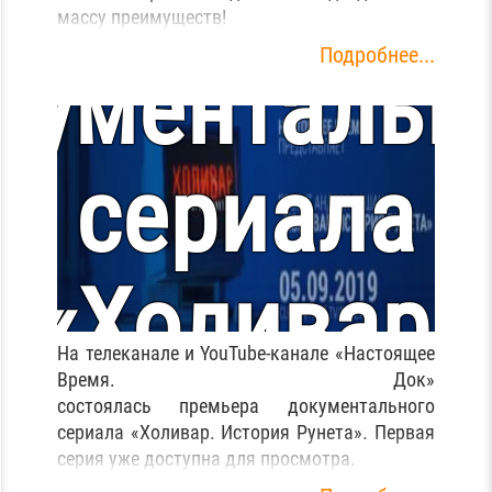
Премьера
массу преимуществ!
Подробнее...
кументальн
Список
сериала
худших
«Холивар.
паролей
На телеканале и YouTube-канале «Настоящее
Время. Док»
тория Руне
состоялась премьера документального
2019
сериала «Холивар. История Рунета». Первая
серия уже доступна для просмотра.