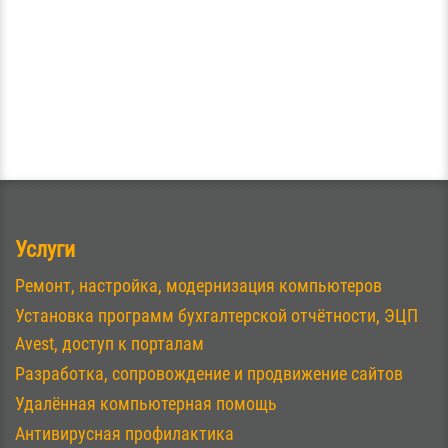
Услуги
Ремонт, настройка, модернизация компьютеров
Установка программ бухгалтерской отчётности, ЭЦП
Avest, доступ к порталам
Разработка, сопровождение и продвижение сайтов
Удалённая компьютерная помощь
Антивирусная профилактика