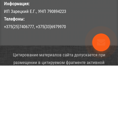
Информация:
ИП Зарецкий Е.Г., УНП 790894223
Телефоны:
+375(25)7406777, +375(33)6979970
Цитирование материалов сайта допускается при
размещении в цитируемом фрагменте активной
гиперссылки на первоисточник (страницу, содержащую
цитируемый материал). Копирование материалов в
полном объеме допускается при двух гиперссылок: в
первом абзаце, а также непосредственно перед
материалом или сразу после используемого материала.
Обе ссылки должны вести на первоисточник (страницу,
содержащую копируемый материал).