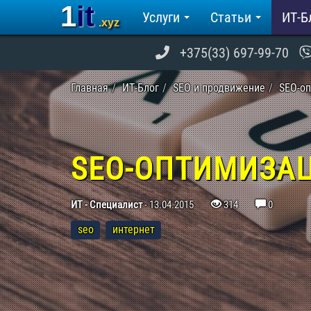
1it
Услуги
Статьи
ИТ-Б
.xyz
+375(33) 697-99-70
Главная
ИТ-Блог
SEO и продвижение
SEO-оп
SEO-ОПТИМИЗА
ИТ - Специалист
-
13.04.2015
314
0
seo
интернет