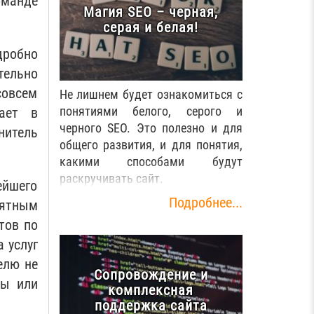
оманде
Магия SEO – черная,
серая и белая!
робно
тельно
овсем
Не лишнем будет ознакомиться с
понятиями белого, серого и
ает в
черного SEO. Это полезно и для
нитель
общего развития, и для понятия,
какими способами будут
раскручивать сайт.
ейшего
Подробнее...
нятным
тов по
 услуг
елю не
Сопровождение и
мы или
комплексная
поддержка сайта