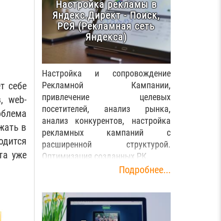
Настройка рекламы в
Яндекс.Директ - Поиск,
РСЯ (Рекламная сеть
Яндекса)
Настройка и сопровождение
т себе
Рекламной Кампании,
привлечение целевых
, web-
посетителей, анализ рынка,
облема
анализ конкурентов, настройка
жать в
рекламных кампаний с
одится
расширенной структурой.
та уже
Оптимизация созданных РК.
Подробнее...