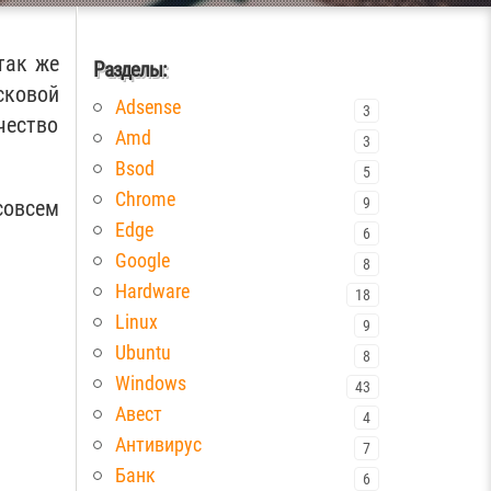
так же
Разделы:
сковой
Adsense
3
чество
Amd
3
Bsod
5
Chrome
9
совсем
Edge
6
Google
8
Hardware
18
Linux
9
Ubuntu
8
Windows
43
Авест
4
Антивирус
7
Банк
6