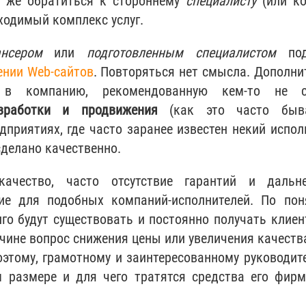
 же обратиться к стороннему
специалисту
(или к
ходимый комплекс услуг.
нсером
или
подготовленным специалистом
под
нии Web-сайтов
. Повторяться нет смысла. Дополни
 в компанию, рекомендованную кем-то не с
азработки и продвижения
(как это часто быв
дприятиях, где часто заранее известен некий испол
 сделано качественно.
ачество, часто отсутствие гарантий и дальн
ие для подобных компаний-исполнителей. По по
го будут существовать и постоянно получать клиен
ичине вопрос снижения цены или увеличения качества
оэтому, грамотному и заинтересованному руководит
м размере и для чего тратятся средства его фир