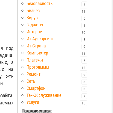
Безопасность
9
Бизнес
11
Вирус
5
Гаджеты
3
Интернет
30
Ит-Аутсорсинг
3
Ит-Страна
9
я под
Компьютер
11
адача.
Платежи
6
вых, а
Программы
12
ых на
Ремонт
9
у. Эти
Сеть
3
н.
Смартфон
3
сайта
.
Тех-Обслуживание
7
ваемых
Услуги
15
Похожие статьи: