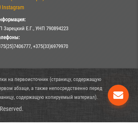
Instagram
нформация:
П Зарецкий Е.Г., УНП 790894223
елефоны:
375(25)7406777, +375(33)6979970
лки на первоисточник (страницу, содержащую
ервом абзаце, а также непосредственно перед
раницу, содержащую копируемый материал).
s Reserved.