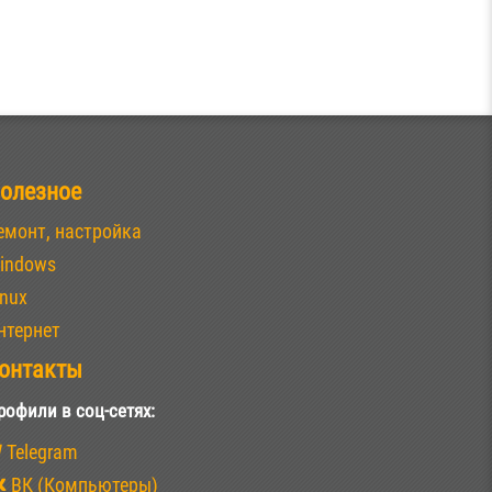
олезное
емонт, настройка
indows
inux
нтернет
онтакты
рофили в соц-сетях:
Telegram
ВК (Компьютеры)