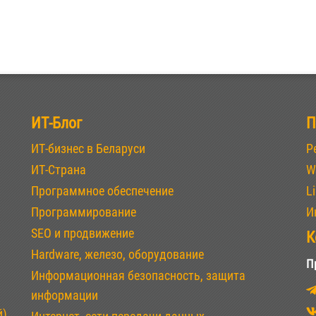
ИТ-Блог
П
ИТ-бизнес в Беларуси
Р
ИТ-Страна
W
Программное обеспечение
L
Программирование
И
SEO и продвижение
К
Hardware, железо, оборудование
П
Информационная безопасность, защита
информации
й)