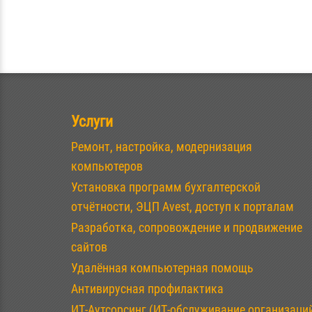
Услуги
Ремонт, настройка, модернизация
компьютеров
Установка программ бухгалтерской
отчётности, ЭЦП Avest, доступ к порталам
Разработка, сопровождение и продвижение
сайтов
Удалённая компьютерная помощь
Антивирусная профилактика
ИТ-Аутсорсинг (ИТ-обслуживание организаци