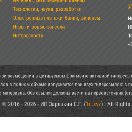
Интернет, сети передачи данных
Технологии, наука, разработки
Электронные платежи, банки, финансы
И
Игры, игровые консоли
И
Интересности
Т
+
при размещении в цитируемом фрагменте активной гиперссы
ов в полном объеме допускается при двух гиперссылок: в п
о материала. Обе ссылки должны вести на первоисточник (ст
 © 2016 - 2026 - ИП Зарецкий Е.Г. (
1it.xyz
) | All Right