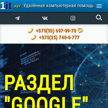
1it
Удалённая компьютерная помощь
.xyz
Togg
navi
+375(33) 697-99-70
+375(25) 740-6-777
РАЗДЕЛ
"GOOGLE"