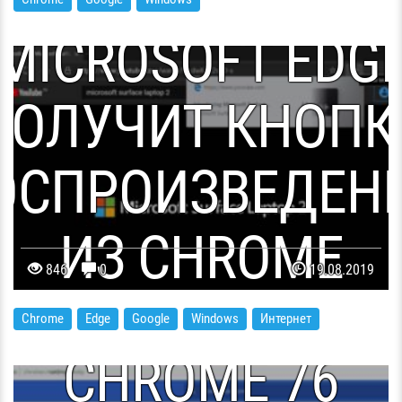
18 МЕСЯЦЕВ
MICROSOFT EDG
ПОЛУЧИТ КНОПК
ОСПРОИЗВЕДЕН
ИЗ CHROME
846
0
19.08.2019
В GOOGLE
Chrome
Edge
Google
Windows
Интернет
CHROME 76