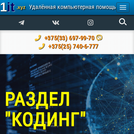
1it
Удалённая компьютерная помощь
.xyz
Togg
navi
+375(33) 697-99-70
+375(25) 740-6-777
РАЗДЕЛ
"КОДИНГ"