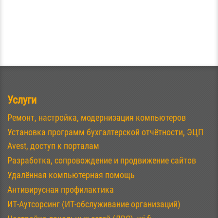
Услуги
Ремонт, настройка, модернизация компьютеров
Установка программ бухгалтерской отчётности, ЭЦП
Avest, доступ к порталам
Разработка, сопровождение и продвижение сайтов
Удалённая компьютерная помощь
Антивирусная профилактика
ИТ-Аутсорсинг (ИТ-обслуживание организаций)