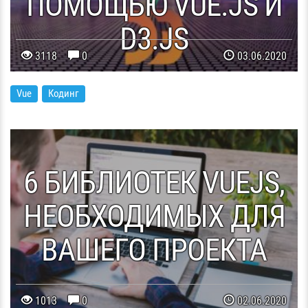
ПОМОЩЬЮ VUE.JS И
D3.JS
3118
0
03.06.2020
Vue
Кодинг
6 БИБЛИОТЕК VUEJS,
НЕОБХОДИМЫХ ДЛЯ
ВАШЕГО ПРОЕКТА
1013
0
02.06.2020