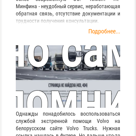
надейся
dial-up
Минфина - неудобный сервис, неработающая
обратная связь, отсутствие документации и
трудности получения консультации.
но сам
модем
Подробнее...
транн
помни,
Однажды понадобилось воспользоваться
службой экстренной помощи Volvo на
белорусском сайте Volvo Trucks. Нужная
ссылка нашлась в футере. Но дальше что-то