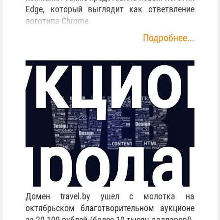
с
15
Edge, который выглядит как ответвление
логотипа Chrome.
Подробнее...
аукцион
январ
Как
прода
020 го
Домен travel.by ушел с молотка на
октябрьском благотворительном аукционе
за 20 100 рублей (более 10 тысяч долларов!).