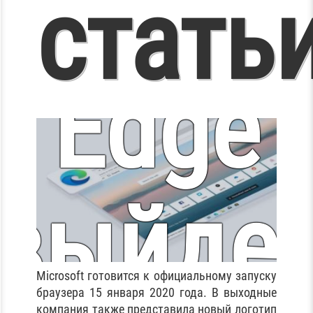
hromi
статьи
В
Edge
Беларус
выйде
Microsoft готовится к официальному запуску
браузера 15 января 2020 года. В выходные
компания также представила новый логотип