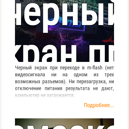
черный
экран пр
Черный экран при переходе в m-flash (нет
азборка
видеосигнала ни на одном из трех
ереходе
возможных разъемов). Ни перезагрузка, ни
отключение питания результата не дают,
компьютер не загружается.
Подробнее...