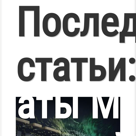
BIOS
После
теринс
статьи:
латы MS