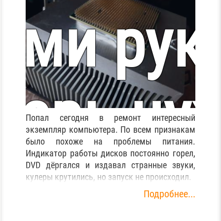
E1-731G
ими рук
перь ну
Попал сегодня в ремонт интересный
экземпляр компьютера. По всем признакам
было похоже на проблемы питания.
Прошивк
Индикатор работы дисков постоянно горел,
ремонт.
DVD дёргался и издавал странные звуки,
кулеры крутились, но запуск не происходил.
Подробнее...