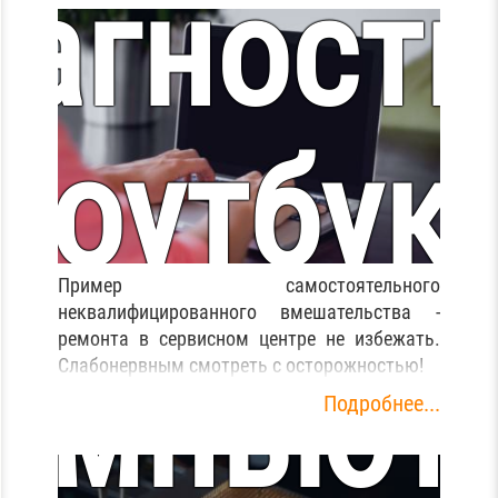
агности
ноутбук
монтир
Пример самостоятельного
cer Aspi
неквалифицированного вмешательства -
ремонта в сервисном центре не избежать.
омпьют
Слабонервным смотреть с осторожностью!
Подробнее...