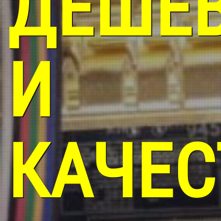
ДЁШЕ
И
КАЧЕС