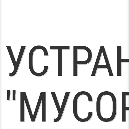
УСТРА
"МУСО