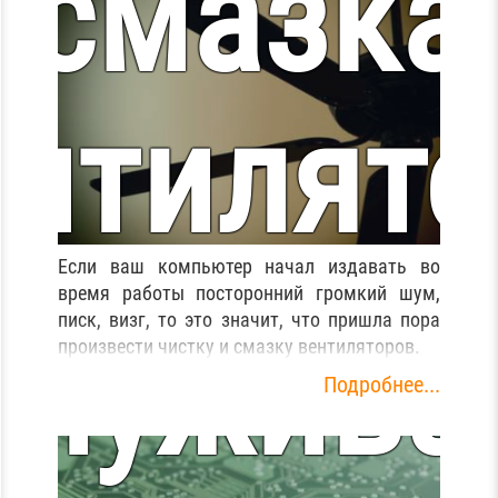
смазка
режим m
нтилят
flash
хническ
Если ваш компьютер начал издавать во
(кулера
время работы посторонний громкий шум,
писк, визг, то это значит, что пришла пора
служива
произвести чистку и смазку вентиляторов.
Подробнее...