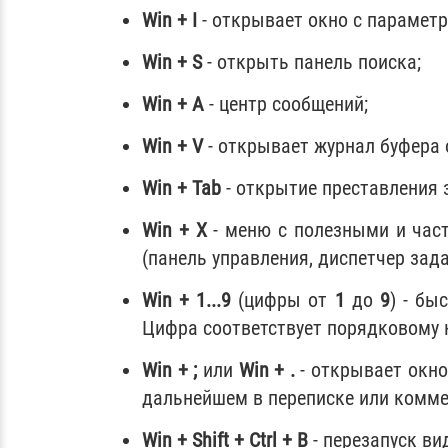
Win + I
- открывает окно с парамет
Win + S
- открыть панель поиска;
Win + A
- центр сообщений;
Win + V
- открывает журнал буфера 
Win + Tab
- открытие преставления 
Win + X
- меню с полезными и час
(панель управления, диспетчер задач
Win + 1...9
(цифры от
1
до
9
) - бы
Цифра соответствует порядковому 
Win + ;
или
Win + .
- открывает окно
дальнейшем в переписке или комме
Win + Shift + Ctrl + B
- перезапуск ви