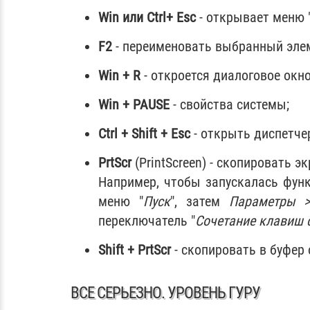
Win или Ctrl+ Esc
- открывает меню 
F2
- переименовать выбранный эле
Win + R
- откроется диалоговое окно
Win + PAUSE
- свойства системы;
Ctrl + Shift + Esc
- открыть диспетче
PrtScr
(PrintScreen) - скопировать 
Например, чтобы запускалась фун
меню "
Пуск
", затем
Параметры >
переключатель "
Сочетание клавиш 
Shift + PrtScr
- скопировать в буфер
ВСЕ СЕРЬЕЗНО. УРОВЕНЬ ГУРУ