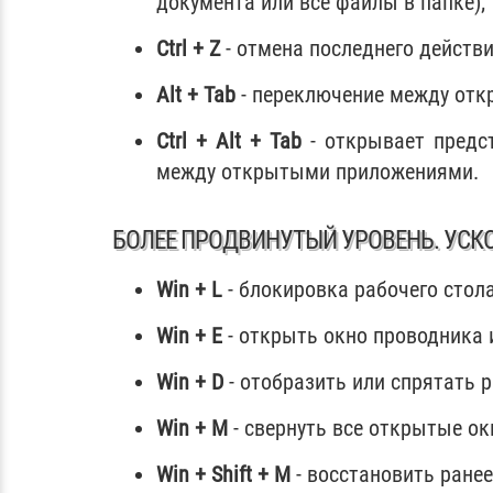
документа или все файлы в папке);
Ctrl + Z
- отмена последнего действи
Alt + Tab
- переключение между от
Ctrl + Alt + Tab
- открывает предс
между открытыми приложениями.
БОЛЕЕ ПРОДВИНУТЫЙ УРОВЕНЬ. УСК
Win + L
- блокировка рабочего стола
Win + E
- открыть окно проводника 
Win + D
- отобразить или спрятать р
Win + M
- свернуть все открытые ок
Win + Shift + M
- восстановить ранее