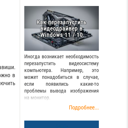
Как перезапустить
видеодрайвер в
Windows 11 / 10
Иногда возникает необходимость
перезапустить видеосистему
авиши.
компьютера. Например, это
ожно в
может понадобиться в случае,
ючить
если появились какие-то
проблемы вывода изображения
на монитор.
Подробнее...