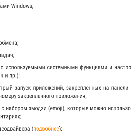
рами Windows;
обмена;
задач;
то используемыми системными функциями и настр
 и пр.);
стрый запуск приложений, закрепленных на панели 
номеру закрепленного приложения;
 с набором эмодзи (emoji), которые можно использо
нтариях;
деодрайвера (
подробнее
);