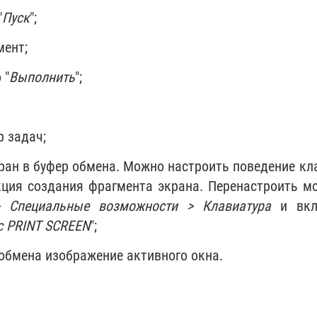
"
Пуск
";
мент;
 "
Выполнить
";
р задач;
экран в буфер обмена. Можно настроить поведение кл
кция создания фрагмента экрана. Перенастроить м
 Специальные возможности > Клавиатура
и вкл
с PRINT SCREEN
";
 обмена изображение активного окна.