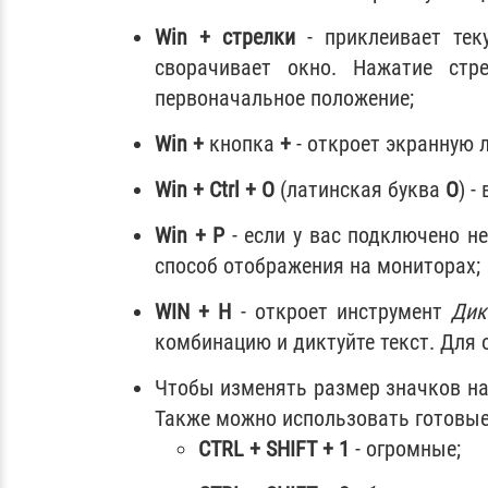
Win + стрелки
- приклеивает тек
сворачивает окно. Нажатие стр
первоначальное положение;
Win +
кнопка
+
- откроет экранную л
Win + Ctrl + O
(латинская буква
O
) 
Win + P
- если у вас подключено н
способ отображения на мониторах;
WIN + H
- откроет инструмент
Дик
комбинацию и диктуйте текст. Для 
Чтобы изменять размер значков на
Также можно использовать готовые
CTRL + SHIFT + 1
- огромные;