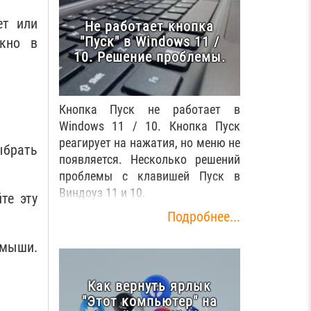
ет или
Не работает кнопка
"Пуск" в Windows 11 /
окно в
10. Решение проблемы.
Кнопка Пуск не работает в
Windows 11 / 10. Кнопка Пуск
реагирует на нажатия, но меню не
ыбрать
появляется. Несколько решений
проблемы с клавишей Пуск в
Виндоуз 11 и 10.
те эту
Подробнее...
 мыши.
Как вернуть ярлык
"Этот компьютер" на