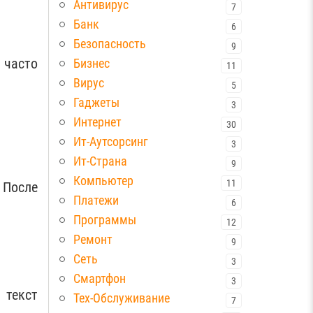
Антивирус
7
Банк
6
Безопасность
9
 часто
Бизнес
11
Вирус
5
Гаджеты
3
Интернет
30
Ит-Аутсорсинг
3
Ит-Страна
9
Компьютер
11
 После
Платежи
6
Программы
12
Ремонт
9
Сеть
3
Смартфон
3
 текст
Тех-Обслуживание
7