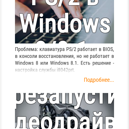
Windows
8/8.1.
Проблема: клавиатура PS/2 работает в BIOS,
в консоли восстановления, но не работает в
Как
Windows 8 или Windows 8.1. Есть решение -
Решение
настройка службы i8042prt.
Подробнее...
ерезапусти
проблемы!
видеодрайве