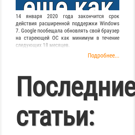
еще как
14 января 2020 года закончится срок
действия расширенной поддержки Windows
минимум 1
7. Google пообещала обновлять свой браузер
на стареющей ОС как минимум в течение
следующих 18 месяцев.
месяцев
Подробнее...
Не
Последни
работает
статьи:
кнопка