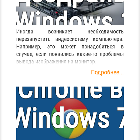
в Windows 1
Google буде
Иногда возникает необходимость
перезапустить видеосистему компьютера.
/ 10
Например, это может понадобиться в
оддержива
случае, если появились какие-то проблемы
вывода изображения на монитор.
Подробнее...
Chrome в
Windows 7