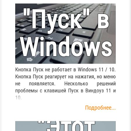
"Пуск" в
Как
Windows
вернуть
11 / 10.
Кнопка Пуск не работает в Windows 11 / 10.
Кнопка Пуск реагирует на нажатия, но меню
не появляется. Несколько решений
ярлык
проблемы с клавишей Пуск в Виндоуз 11 и
Решение
10.
Подробнее...
"Этот
проблемы.