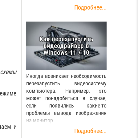
Подробнее...
Как перезапустить
видеодрайвер в
Windows 11 / 10
схемы
Иногда возникает необходимость
перезапустить видеосистему
компьютера. Например, это
режиме
может понадобиться в случае,
если появились какие-то
проблемы вывода изображения
на монитор.
маем и
Подробнее...