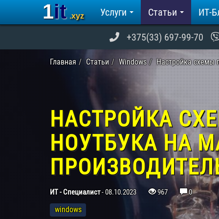
1it
Услуги
Статьи
ИТ-Б
.xyz
+375(33) 697-99-70
Главная
Статьи
Windows
Настройка схемы 
НАСТРОЙКА СХ
НОУТБУКА НА 
ПРОИЗВОДИТЕЛ
ИТ - Специалист
-
08.10.2023
967
0
windows