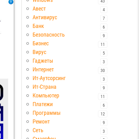
43
Авест
4
Антивирус
7
Банк
6
Безопасность
9
Бизнес
11
Вирус
5
Гаджеты
3
Интернет
30
Ит-Аутсорсинг
3
Ит-Страна
9
Компьютер
11
Платежи
6
Программы
12
Ремонт
9
Сеть
3
Смартфон