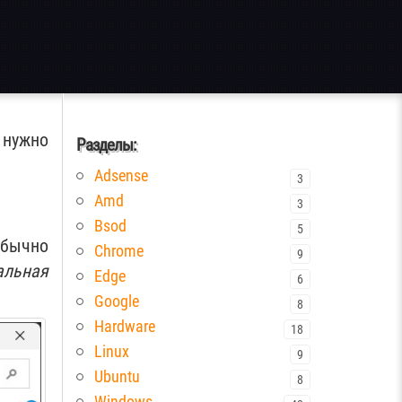
 нужно
Разделы:
Adsense
3
Amd
3
Bsod
5
Обычно
Chrome
9
альная
Edge
6
Google
8
Hardware
18
Linux
9
Ubuntu
8
Windows