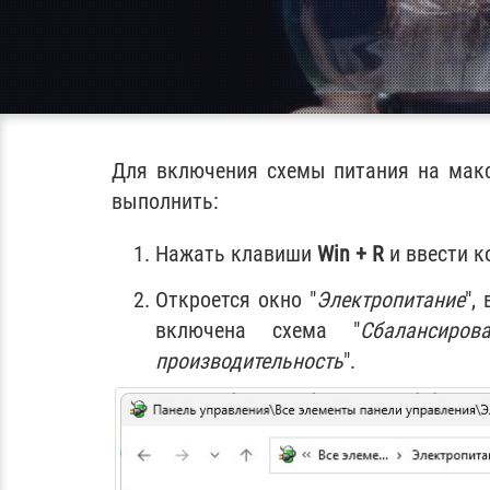
Для включения схемы питания на макс
выполнить:
Нажать клавиши
Win + R
и ввести 
Откроется окно "
Электропитание
",
включена схема "
Сбалансиров
производительность
".