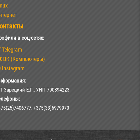
inux
нтернет
онтакты
рофили в соц-сетях:
Telegram
ВК (Компьютеры)
Instagram
нформация:
П Зарецкий Е.Г., УНП 790894223
елефоны:
375(25)7406777, +375(33)6979970