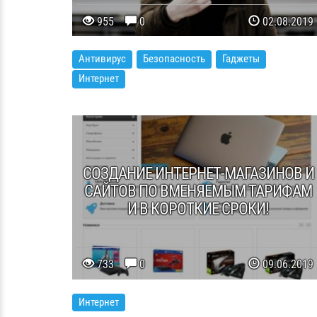
955
0
02.08.2019
Антивирус
Безопасность
Гаджеты
Интернет
СОЗДАНИЕ ИНТЕРНЕТ-МАГАЗИНОВ И
САЙТОВ ПО ВМЕНЯЕМЫМ ТАРИФАМ
И В КОРОТКИЕ СРОКИ!
733
0
09.06.2019
Интернет