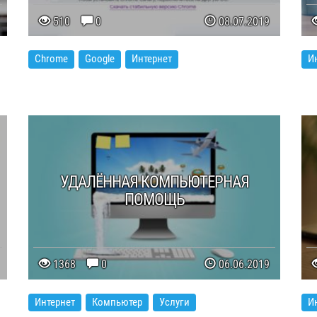
510
0
08.07.2019
Chrome
Google
Интернет
И
УДАЛЁННАЯ КОМПЬЮТЕРНАЯ
ПОМОЩЬ
1368
0
06.06.2019
Интернет
Компьютер
Услуги
И