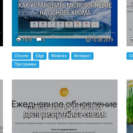
КАК УСТАНОВИТЬ MICROSOFT EDGE
НА ОСНОВЕ ХРОМА
1879
0
10.08.2019
Chrome
Edge
Windows
Интернет
C
Программы
GOOGLE ТЕСТИРУЕТ КНОПКУ
ВОСПРОИЗВЕДЕНИЯ В CHROME