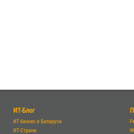
ИТ-Блог
П
ИТ-бизнес в Беларуси
Р
ИТ-Страна
W