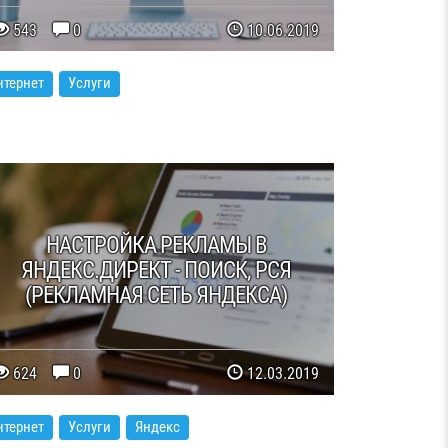
543
0
10.06.2019
нтернет
Услуги
НАСТРОЙКА РЕКЛАМЫ В
ЯНДЕКС.ДИРЕКТ - ПОИСК, РСЯ
(РЕКЛАМНАЯ СЕТЬ ЯНДЕКСА)
624
0
12.03.2019
нтернет
Услуги
Яндекс